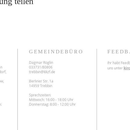
ung teilen
GEMEINDEBÜRO
FEEDB
Dagmar Roglin
Ihr habt Feed
en
033731/80806
uns unter
kir
orf,
trebbin@kkzf.de
ow,
Berliner Str. 1a
14959 Trebbin
Sprechzeiten:
Mittwoch: 16:00 - 18:00 Uhr
:
Donnerstag: 8:00 - 12:00 Uhr