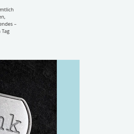
mtlich
en,
endes –
m Tag