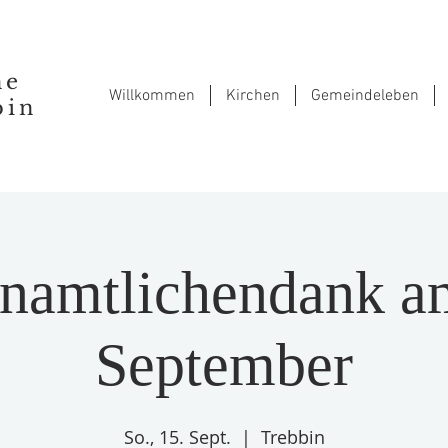
he
Willkommen
Kirchen
Gemeindeleben
bin
namtlichendank a
September
So., 15. Sept.
  |  
Trebbin