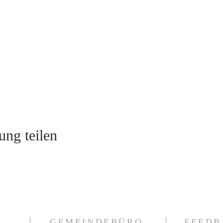
ung teilen
GEMEINDEBÜRO
FEEDB