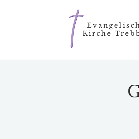
Evangelisc
Kirche Treb
G