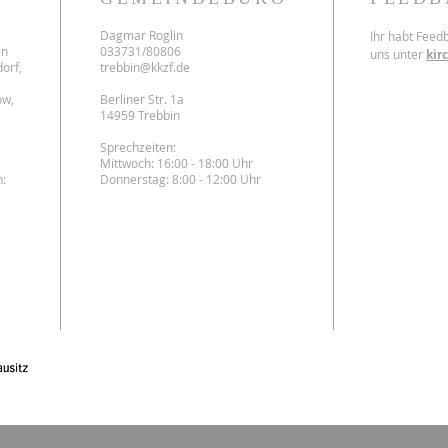
Dagmar Roglin
Ihr habt Feed
en
033731/80806
uns unter
kir
orf,
trebbin@kkzf.de
ow,
Berliner Str. 1a
14959 Trebbin
Sprechzeiten:
Mittwoch: 16:00 - 18:00 Uhr
:
Donnerstag: 8:00 - 12:00 Uhr