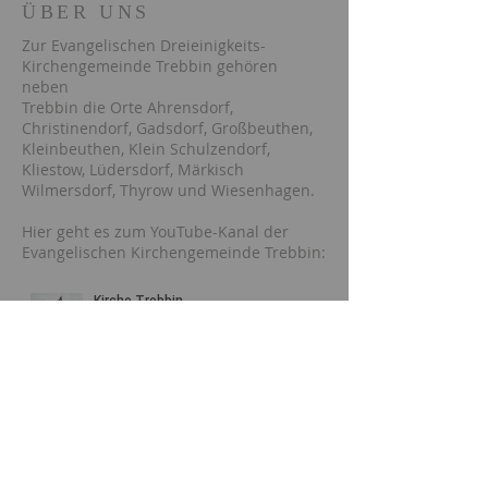
ÜBER UNS
Zur Evangelischen Dreieinigkeits-
Kirchengemeinde Trebbin gehören
neben
Trebbin die Orte Ahrensdorf,
Christinendorf, Gadsdorf, Großbeuthen,
Kleinbeuthen, Klein Schulzendorf,
Kliestow, Lüdersdorf, Märkisch
Wilmersdorf, Thyrow und Wiesenhagen.
Hier geht es zum YouTube-Kanal der
Evangelischen Kirchengemeinde Trebbin:
GEMEINDEBÜRO
FEEDBACK
Dagmar Roglin
033731/80806
trebbin@kkzf.de