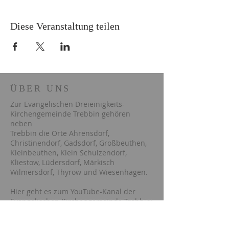
Diese Veranstaltung teilen
ÜBER UNS
Zur Evangelischen Dreieinigkeits-
Kirchengemeinde Trebbin gehören
neben
Trebbin die Orte Ahrensdorf,
Christinendorf, Gadsdorf, Großbeuthen,
Kleinbeuthen, Klein Schulzendorf,
Kliestow, Lüdersdorf, Märkisch
Wilmersdorf, Thyrow und Wiesenhagen.
Hier geht es zum YouTube-Kanal der
Evangelischen Kirchengemeinde Trebbin: