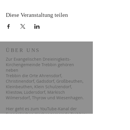
Diese Veranstaltung teilen
ÜBER UNS
Zur Evangelischen Dreieinigkeits-
Kirchengemeinde Trebbin gehören
neben
Trebbin die Orte Ahrensdorf,
Christinendorf, Gadsdorf, Großbeuthen,
Kleinbeuthen, Klein Schulzendorf,
Kliestow, Lüdersdorf, Märkisch
Wilmersdorf, Thyrow und Wiesenhagen.
Hier geht es zum YouTube-Kanal der
Evangelischen Kirchengemeinde Trebbin: