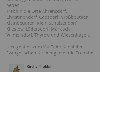
neben
Trebbin die Orte Ahrensdorf,
Christinendorf, Gadsdorf, Großbeuthen,
Kleinbeuthen, Klein Schulzendorf,
Kliestow, Lüdersdorf, Märkisch
Wilmersdorf, Thyrow und Wiesenhagen.
Hier geht es zum YouTube-Kanal der
Evangelischen Kirchengemeinde Trebbin:
GEMEINDEBÜRO
FEEDBACK
Dagmar Roglin
033731/80806
trebbin@kkzf.de
Berliner Str. 1a
14959 Trebbin