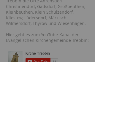
Trebbin die Orte Ahrensdorf,
Christinendorf, Gadsdorf, Großbeuthen,
Kleinbeuthen, Klein Schulzendorf,
Kliestow, Lüdersdorf, Märkisch
Wilmersdorf, Thyrow und Wiesenhagen.
Hier geht es zum YouTube-Kanal der
Evangelischen Kirchengemeinde Trebbin:
GEMEINDEBÜRO
FEEDBACK
Dagmar Roglin
033731/80806
trebbin@kkzf.de
Berliner Str. 1a
14959 Trebbin
Sprechzeiten: