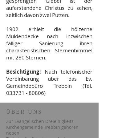
gesprengten Giebel ist der
auferstandene Christus zu sehen,
seitlich davon zwei Putten.
1902 erhielt die hölzerne
Muldendecke nach inzwischen
fälliger Sanierung ihren
charakteristischen Sternenhimmel
mit 280 Sternen.
Besichtigung:
Nach telefonischer
Vereinbarung über das Ev.
Gemeindebüro Trebbin (Tel.
033731 - 80806)
ÜBER UNS
Zur Evangelischen Dreieinigkeits-
Kirchengemeinde Trebbin gehören
neben